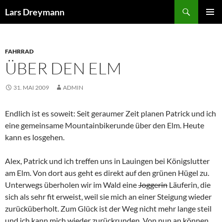
Zum
Suchen
Lars Dreymann
Inhalt
PRIMÄR
springen
MENÜ
FAHRRAD
ÜBER DEN ELM
31. MAI 2009
ADMIN
Endlich ist es soweit: Seit geraumer Zeit planen Patrick und ich
eine gemeinsame Mountainbikerunde über den Elm. Heute
kann es losgehen.
Alex, Patrick und ich treffen uns in Lauingen bei Königslutter
am Elm. Von dort aus geht es direkt auf den grünen Hügel zu.
Unterwegs überholen wir im Wald eine
Joggerin
Läuferin, die
sich als sehr fit erweist, weil sie mich an einer Steigung wieder
zurücküberholt. Zum Glück ist der Weg nicht mehr lange steil
und ich kann mich wieder zurückrunden. Von nun an können