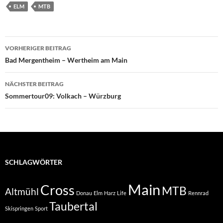
ELM
MTB
Beitragsnavigation
VORHERIGER BEITRAG
Bad Mergentheim – Wertheim am Main
NÄCHSTER BEITRAG
Sommertour09: Volkach – Würzburg
SCHLAGWÖRTER
Main
Cross
MTB
Altmühl
Donau
Elm
Harz
Life
Rennrad
Taubertal
Skispringen
Sport