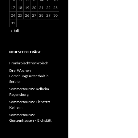
17
18
19
20
21
22
23
24
25
26
27
28
29
30
31
« Juli
NEUESTE BEITRÄGE
Fronkroischfronkroisch
Drei Wochen
Forschungsaufenthalt in
Serbien
Sommertour09: Kelheim –
Regensburg
Sommertour09: Eichstätt –
Kelheim
Sommertour09:
Gunzenhausen – Eichstätt