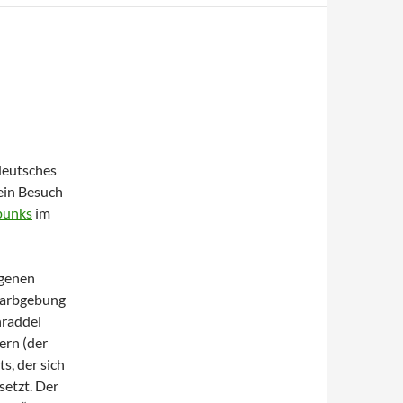
 deutsches
 ein Besuch
punks
im
ngenen
 Farbgebung
hraddel
ern (der
s, der sich
etzt. Der