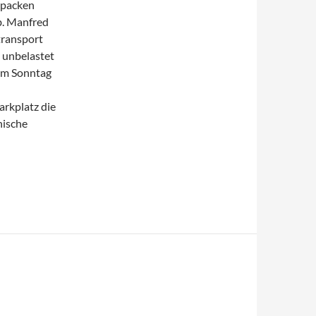
 packen
b. Manfred
transport
 unbelastet
zum Sonntag
arkplatz die
nische
er – Bad Mergentheim