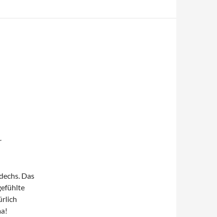
r
dechs. Das
gefühlte
ürlich
ma!