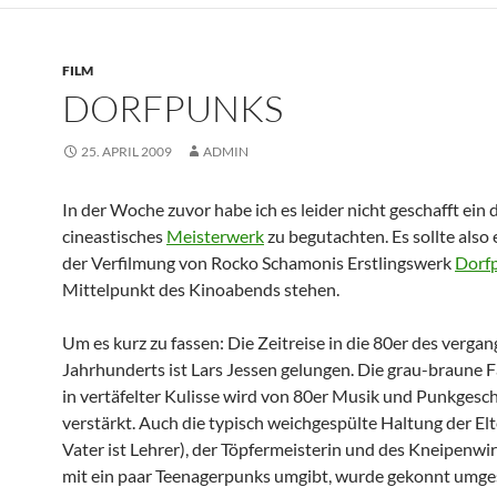
FILM
DORFPUNKS
25. APRIL 2009
ADMIN
In der Woche zuvor habe ich es leider nicht geschafft ein
cineastisches
Meisterwerk
zu begutachten. Es sollte also
der Verfilmung von Rocko Schamonis Erstlingswerk
Dorf
Mittelpunkt des Kinoabends stehen.
Um es kurz zu fassen: Die Zeitreise in die 80er des verga
Jahrhunderts ist Lars Jessen gelungen. Die grau-braune
in vertäfelter Kulisse wird von 80er Musik und Punkgesc
verstärkt. Auch die typisch weichgespülte Haltung der Elt
Vater ist Lehrer), der Töpfermeisterin und des Kneipenwirt
mit ein paar Teenagerpunks umgibt, wurde gekonnt umges