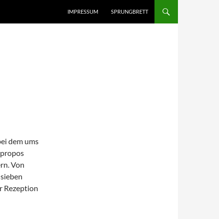
IMPRESSUM
SPRUNGBRETT
 bei dem ums
Apropos
ern. Von
 sieben
r Rezeption