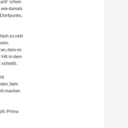
tarb“ schon
ch wie damals
e Dorfpunks,
fach zu nett
sein.
ran, dass es
r Hit in dem
t schießt.
ld
rden. Sehr
eit machen
it: Prima