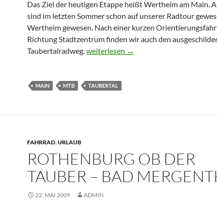
Das Ziel der heutigen Etappe heißt Wertheim am Main. A
sind im letzten Sommer schon auf unserer Radtour gewes
Wertheim gewesen. Nach einer kurzen Orientierungsfahrt
Richtung Stadtzentrum finden wir auch den ausgeschilde
Bad Mergentheim – Wertheim am Mai
Taubertalradweg.
weiterlesen
→
MAIN
MTB
TAUBERTAL
FAHRRAD
,
URLAUB
ROTHENBURG OB DER
TAUBER – BAD MERGENT
22. MAI 2009
ADMIN