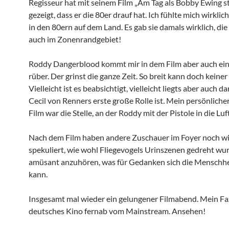
Regisseur hat mit seinem Film „Am Tag als Bobby Ewing s
gezeigt, dass er die 80er drauf hat. Ich fühlte mich wirkli
in den 80ern auf dem Land. Es gab sie damals wirklich, di
auch im Zonenrandgebiet!
Roddy Dangerblood kommt mir in dem Film aber auch ein
rüber. Der grinst die ganze Zeit. So breit kann doch keiner 
Vielleicht ist es beabsichtigt, vielleicht liegts aber auch da
Cecil von Renners erste große Rolle ist. Mein persönliche
Film war die Stelle, an der Roddy mit der Pistole in die Luf
Nach dem Film haben andere Zuschauer im Foyer noch wi
spekuliert, wie wohl Fliegevogels Urinszenen gedreht wu
amüsant anzuhören, was für Gedanken sich die Menschh
kann.
Insgesamt mal wieder ein gelungener Filmabend. Mein Faz
deutsches Kino fernab vom Mainstream. Ansehen!