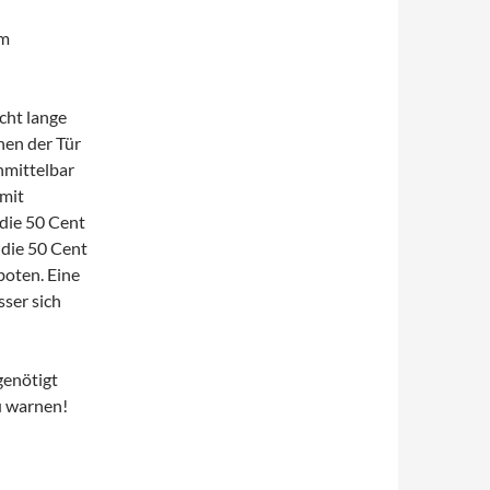
am
cht lange
nen der Tür
nmittelbar
 mit
die 50 Cent
r die 50 Cent
boten. Eine
sser sich
genötigt
zu warnen!