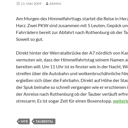
21. MAI 2009
ADMIN
Am Morgen des Himmelfahrttags startet die Reise in Her
Harz. Zwei PKW sind zusammen mit 5 Leuten, Gepäck un
Fahrrädern bereit zur Abfahrt nach Rothenburg ob der Ta
Soweit so gut.
Direkt hinter der Werratalbrücke der A7 nördlich von Kas
vermuten wir, dass der Himmelfahrtstag seinem Namen al
bereiten will. Um 11 Uhr ist es finster wie in der Nacht, 
streifen über die Autobahn und wolkenbruchähnliche Ni
ergießen sich über die Fahrbahn. Direkt auf Höhe der Stad
der Spuk beinahe so schnell vergangen wie er erschienen i
der Anreise nach Rothenburg ob der Tauber verläuft erfre
Chrisch
stressarm. Es ist sogar Zeit für einen Boxenstopp.
weiterl
MTB
TAUBERTAL