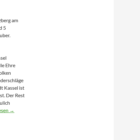
zberg am
d 5
uber.
sel
le Ehre
Wolken
ederschläge
t Kassel ist
st. Der Rest
ulich
tbaumkügli
esen
→